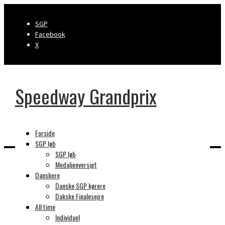
SGP
Facebook
X
Speedway Grandprix
Forside
SGP løb
SGP løb
Home
Medaljeoversigt
Nicki Pedersen
Danskere
Danske SGP kørere
Dakske Finalesejre
All time
Nothing Found
Individuel