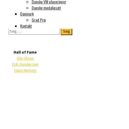
Danske VM placeringer
Danske medaljesæt
Danmark
It seems we can’t find what you’re looking
Grad Prix
for. Perhaps searching can help.
Kontakt
Søg
efter:
Hall of Fame
Ole Olsen
Erik Gundersen
Hans Nielsen