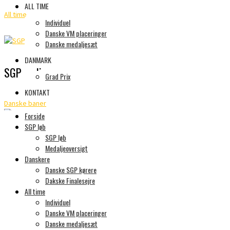
ALL TIME
All time
Individuel
Danske VM placeringer
Danske medaljesæt
DANMARK
SGP podie
Grad Prix
KONTAKT
Danske baner
Forside
SGP løb
SGP løb
SGP kørere
Medaljeoversigt
Danskere
Danske SGP kørere
Danmark
Dakske Finalesejre
All time
Individuel
Danske VM placeringer
Danske medaljesæt