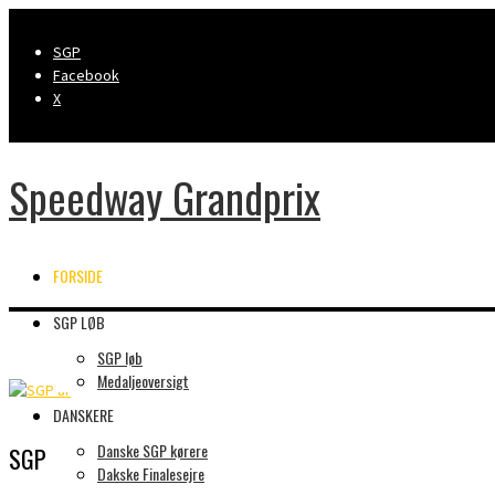
SGP
Facebook
X
Speedway Grandprix
FORSIDE
SGP LØB
SGP løb
Medaljeoversigt
DANSKERE
Danske SGP kørere
SGP år
Dakske Finalesejre