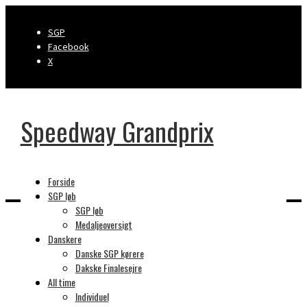
SGP
Facebook
X
Speedway Grandprix
Forside
SGP løb
SGP løb
Medaljeoversigt
Danskere
Dette indhold er beskyttet med en
Danske SGP kørere
adgangskode. For at se det skal du
Dakske Finalesejre
indtaste adgangskoden nedenfor.
All time
Individuel
Adgangskode: