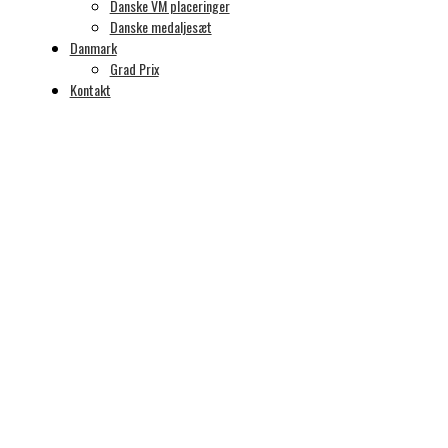
Danske VM placeringer
indtaste adgangskoden nedenfor.
Danske medaljesæt
Danmark
Adgangskode:
Grad Prix
Kontakt