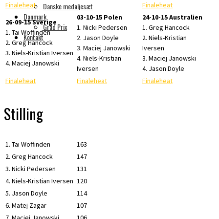
Finaleheat
Finaleheat
Danske medaljesæt
Danmark
03-10-15 Polen
24-10-15 Australien
26-09-15 Sverige
Grad Prix
1. Nicki Pedersen
1. Greg Hancock
1. Tai Woffinden
Kontakt
2. Jason Doyle
2. Niels-Kristian
2. Greg Hancock
3. Maciej Janowski
Iversen
3. Niels-Kristian Iversen
4. Niels-Kristian
3. Maciej Janowski
4. Maciej Janowski
Iversen
4. Jason Doyle
Finaleheat
Finaleheat
Finaleheat
Stilling
1. Tai Woffinden
163
2. Greg Hancock
147
3. Nicki Pedersen
131
4. Niels-Kristian Iversen
120
5. Jason Doyle
114
6. Matej Zagar
107
7. Maciej Janowski
106