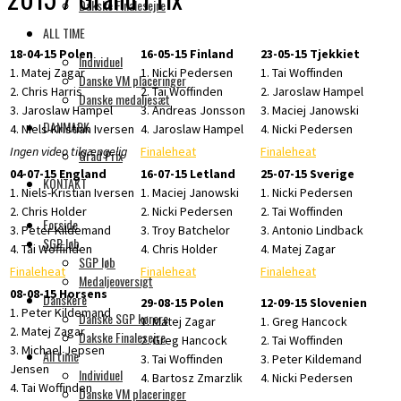
Dakske Finalesejre
ALL TIME
18-04-15 Polen
16-05-15 Finland
23-05-15 Tjekkiet
Individuel
1. Matej Zagar
1. Nicki Pedersen
1. Tai Woffinden
Danske VM placeringer
2. Chris Harris
2. Tai Woffinden
2. Jaroslaw Hampel
Danske medaljesæt
3. Jaroslaw Hampel
3. Andreas Jonsson
3. Maciej Janowski
DANMARK
4. Niels-Kristian Iversen
4. Jaroslaw Hampel
4. Nicki Pedersen
Ingen video tilgængelig
Finaleheat
Finaleheat
Grad Prix
04-07-15 England
16-07-15 Letland
25-07-15 Sverige
KONTAKT
1. Niels-Kristian Iversen
1. Maciej Janowski
1. Nicki Pedersen
2. Chris Holder
2. Nicki Pedersen
2. Tai Woffinden
Forside
3. Peter Kildemand
3. Troy Batchelor
3. Antonio Lindback
SGP løb
4. Tai Woffinden
4. Chris Holder
4. Matej Zagar
SGP løb
Finaleheat
Finaleheat
Finaleheat
Medaljeoversigt
08-08-15 Horsens
Danskere
29-08-15 Polen
12-09-15 Slovenien
1. Peter Kildemand
Danske SGP kørere
1. Matej Zagar
1. Greg Hancock
2. Matej Zagar
Dakske Finalesejre
2. Greg Hancock
2. Tai Woffinden
3. Michael Jepsen
All time
3. Tai Woffinden
3. Peter Kildemand
Jensen
Individuel
4. Bartosz Zmarzlik
4. Nicki Pedersen
4. Tai Woffinden
Danske VM placeringer